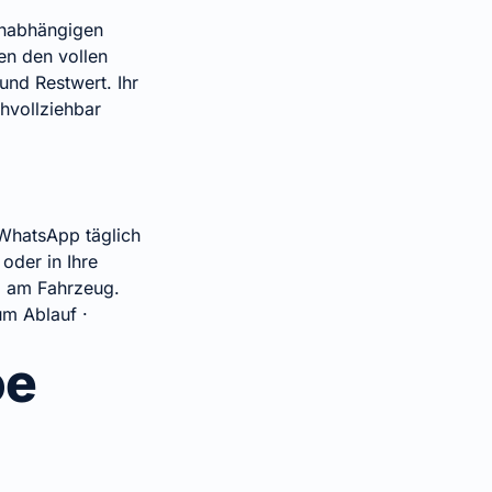
unabhängigen
en den vollen
nd Restwert. Ihr
hvollziehbar
WhatsApp täglich
oder in Ihre
g am Fahrzeug.
um Ablauf
·
oe