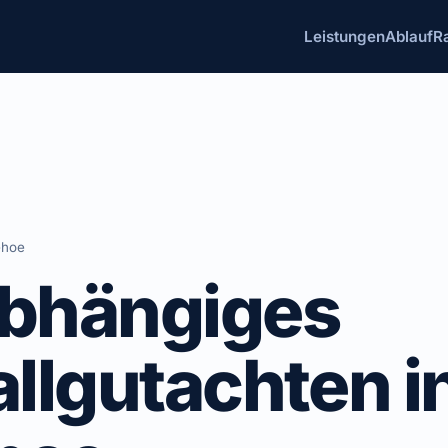
Leistungen
Ablauf
R
ehoe
bhängiges
llgutachten i