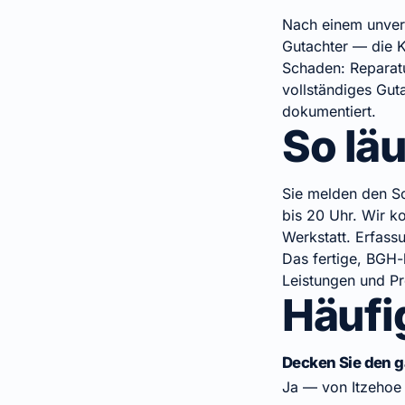
Nach einem unvers
Gutachter — die K
Schaden: Reparatu
vollständiges Gut
dokumentiert.
So läu
Sie melden den Sc
bis 20 Uhr. Wir k
Werkstatt. Erfass
Das fertige, BGH-
Leistungen und Pr
Häufi
Decken Sie den g
Ja — von Itzehoe 