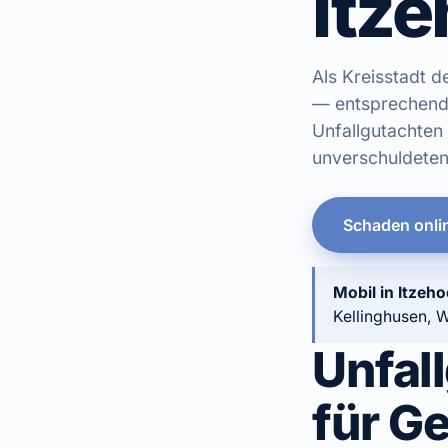
Itz
Als Kreisstadt d
— entsprechend v
Unfallgutachten
unverschuldeten 
Schaden onli
Mobil in Itzeho
Kellinghusen, W
Unfal
für G