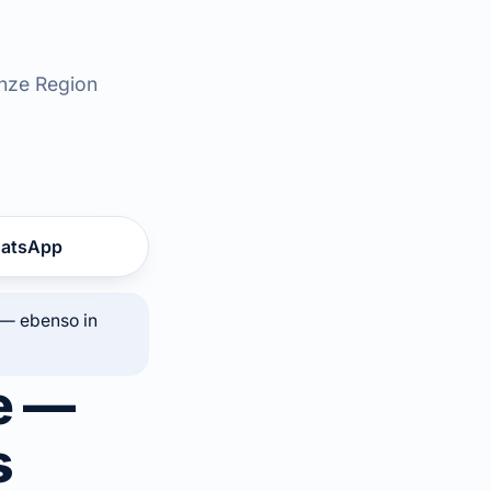
anze Region
atsApp
 — ebenso in
e —
s