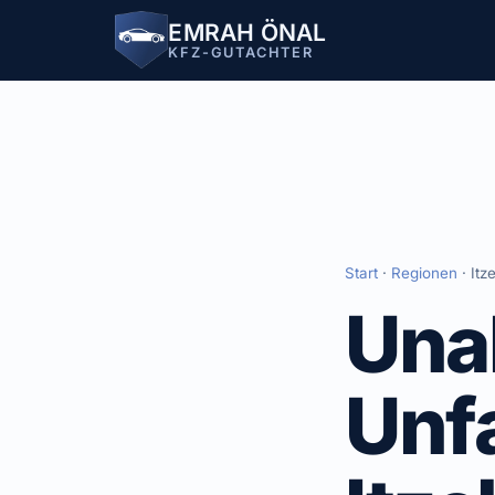
EMRAH ÖNAL
KFZ-GUTACHTER
Start
·
Regionen
· Itz
Una
Unfa